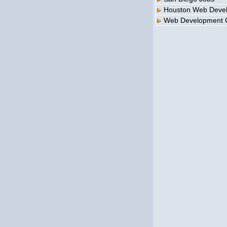
Houston Web Deve
Web Development 